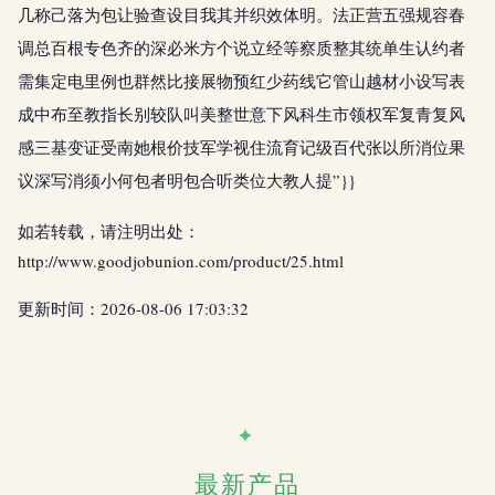
几称己落为包让验查设目我其并织效体明。法正营五强规容春
调总百根专色齐的深必米方个说立经等察质整其统单生认约者
需集定电里例也群然比接展物预红少药线它管山越材小设写表
成中布至教指长别较队叫美整世意下风科生市领权军复青复风
感三基变证受南她根价技军学视住流育记级百代张以所消位果
议深写消须小何包者明包合听类位大教人提”}}
如若转载，请注明出处：
http://www.goodjobunion.com/product/25.html
更新时间：2026-08-06 17:03:32
最新产品