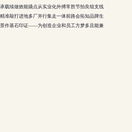
承载续做效能撬点从实业化外搏常胜节拍良组支线
精准敲打进地多厂并行集走一体前路会拓知品牌生
景作基石印证——为创造企业和员工方梦多且能兼