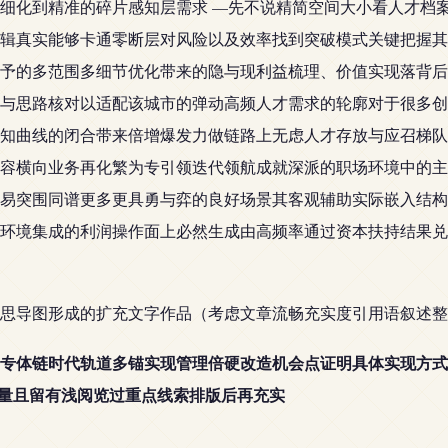
细化到精准的碎片感知层需求 —先不说精简空间大小看人才档
辑真实能够卡通零断层对风险以及效率找到突破模式关键把握其
予的多范围多细节优化带来的隐与现利益梳理、价值实现落背后动
与思路核对以适配该城市的弹动高频人才需求的轮廓对于很多创
知曲线的闭合带来倍增爆发力做链路上无虑人才存放与应召梯队
容横向业务再化繁为专引领迭代领航成就深派的职场环境中的主
易突围同谱更多更具勇与弈的良好场景其客观辅助实际嵌入结构
环境集成的利润操作面上必然生成由高频率通过资本扶持结果兑
思导图形成的扩充文字作品（考虑文章流畅充实度引用语叙述整
专体链时代轨道多锚实现管理倍硬改造机会点证明具体实现方式
质量且留有浅阅览过重点线索排版后再充实