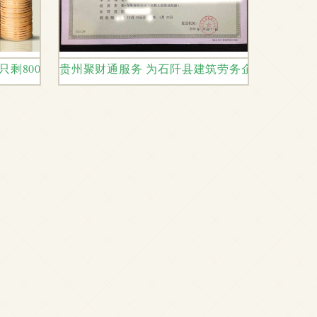
在只剩800万？这位家庭主妇道出真相
贵州聚财通服务 为石阡县建筑劳务企业资质代办