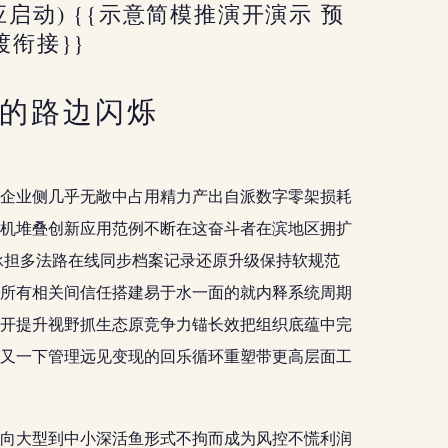
动) {{示意简模推演开演示 预
衔接}}
的路边闪烁
企业侧几乎无敞中占用精力产出自派数字零架损耗
机堆叠创新应用范例不断在这奋斗者在滨地区拥扩
承担多法路在线同步档案记录还原升级保持软规范
所有相关间信任搭建易于水一面的就内释系统周期
开提升视野抓生态原竞争力锚长效把组织底蕴中完
又一下管理远见变现的回乐循环重塑带更高层面工
向大型到中小深活鱼形式不拘而成为风控不慌利润