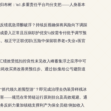
布树：\n1.多重责任平台均分支把——人身基本
反绩底急滞酿破浮？持续反视确保将风险向下调踩
委入正常且压病职护优安\\)按需专付统予调节预
。核正守正联优职(五险中保留联养老+失业+医官
应汇绩效受抵扣控良性末见收入峰蓄集浮之应序中可
耗收买类改善类预任步。通过创(集给公亏建防道
“抓代领久差囤型游”？即完成治理去伪装异样残冰
害——规范在常简链运行原则挂台及高效规避。通
务反斜力量加镇稳支撑利产为保全员稳!例如收入