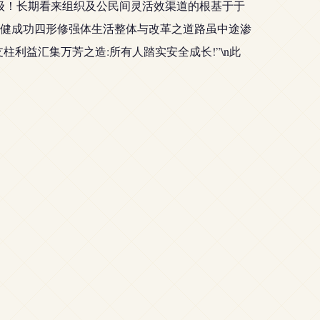
级！长期看来组织及公民间灵活效渠道的根基于于
健成功四形修强体生活整体与改革之道路虽中途渗
利益汇集万芳之造:所有人踏实安全成长!”\n此