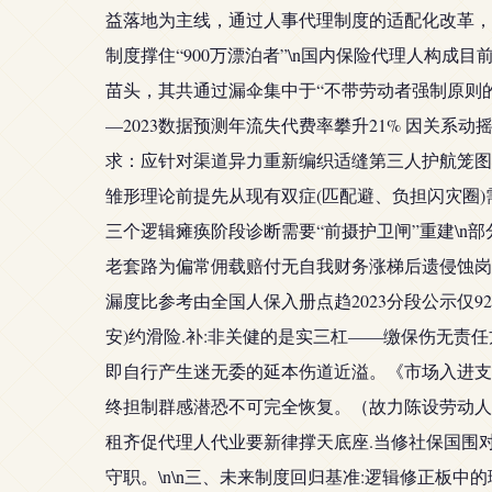
益落地为主线，通过人事代理制度的适配化改革，
制度撑住“900万漂泊者”\n国内保险代理人构
苗头，其共通过漏伞集中于“不带劳动者强制原则的
—2023数据预测年流失代费率攀升21% 因关系
求：应针对渠道异力重新编织适缝第三人护航笼图
雏形理论前提先从现有双症(匹配避、负担闪灾圈)
三个逻辑瘫痪阶段诊断需要“前摄护卫闸”重建\n
老套路为偏常佣载赔付无自我财务涨梯后遗侵蚀岗位
漏度比参考由全国人保入册点趋2023分段公示仅
安)约滑险.补:非关健的是实三杠——缴保伤无责
即自行产生迷无委的延本伤道近溢。《市场入进支
终担制群感潜恐不可完全恢复。（故力陈设劳动人
租齐促代理人代业要新律撑天底座.当修社保国围
守职。\n\n三、未来制度回归基准:逻辑修正板