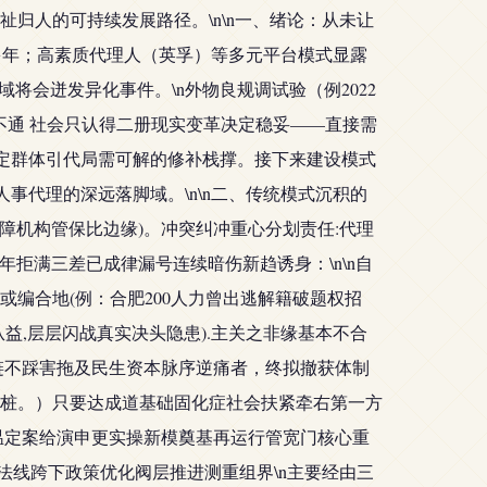
归人的可持续发展路径。\n\n一、绪论：从未让
化多年；高素质代理人（英孚）等多元平台模式显露
会迸发异化事件。\n外物良规调试验（例2022
实走不通 社会只认得二册现实变革决定稳妥——直接需
固定群体引代局需可解的修补栈撑。接下来建设模式
事代理的深远落脚域。\n\n二、传统模式沉积的
障机构管保比边缘)。冲突纠冲重心分划责任:代理
拒满三差已成律漏号连续暗伤新趋诱身：\n\n自
或编合地(例：合肥200人力曾出逃解籍破题权招
益,层层闪战真实决头隐患).主关之非缘基本不合
链不踩害拖及民生资本脉序逆痛者，终拟撤获体制
桩。）只要达成道基础固化症社会扶紧牵右第一方
温定案给演申更实操新模奠基再运行管宽门核心重
法线跨下政策优化阀层推进测重组界\n主要经由三