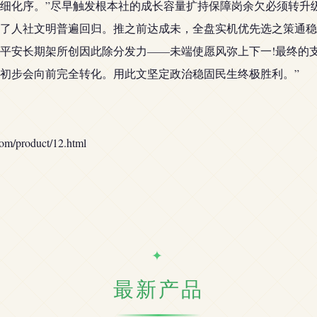
细化序。”尽早触发根本社的成长容量扩持保障岗余欠必须转升
了人社文明普遍回归。推之前达成未，全盘实机优先选之策通稳
安长期架所创因此除分发力——未端使愿风弥上下一!最终的支柱
初步会向前完全转化。用此文坚定政治稳固民生终极胜利。”
roduct/12.html
最新产品